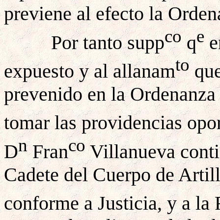
previene al efecto la Orden
co
e
Por tanto supp
q
e
to
expuesto y al allanam
que
prevenido en la Ordenanza p
tomar las providencias opo
n
co
D
Fran
Villanueva conti
Cadete del Cuerpo de Artill
conforme a Justicia, y a la