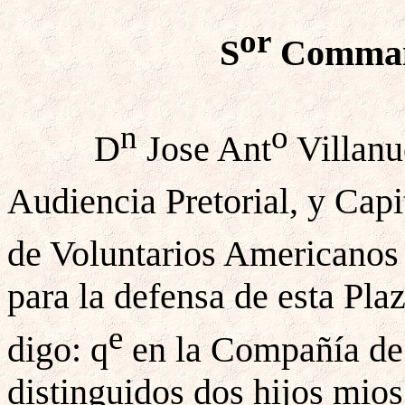
or
S
Command
n
o
D
Jose Ant
Villanu
Audiencia Pretorial, y Capi
de Voluntarios Americanos
para la defensa de esta Pla
e
digo: q
en la Compañía de 
distinguidos dos hijos mios