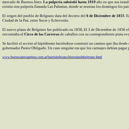
mercado de Buenos Aires.
La pulpería subsistió hasta 1919
año en que sus instal
existía otra pulpería llamada Las Palmitas, donde se reunían los domingos los pais
El origen del pueblo de Belgrano data del decreto del
6 de Diciembre de 1855
. 
Ciudad de la Paz, entre Sucre y Echeverría.
El nuevo plano de Belgrano fue publicado en 1858
.
El 3 de Diciembre de 1856 el 
encontraba el
Circo de las Carreras
de caballos con su correspondiente pista ova
Se facilitó el acceso al hipódromo haciéndose construir un camino que iba desde 
gobernador Pastor Obligado. Un caso singular era que los carruajes debían pagar pe
www.buenosairesantiguo.com.ar/barriobelgrano/historiasdebelgrano.html