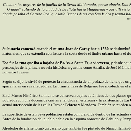
Cuentan los mayores de la familia de la Serna Maldonado, que su abuelo, Don 
Grande", saliendo de la ciudad de La Plata hacia Magdalena y que allí vivía 
donde pasaba el Camino Real que unía Buenos Aires con San Isidro y seguía haci
sa
Su historia comenzó cuando el mismo Juan de Garay hacia 1580
se deslumbró 
matorrales, que se extendía con frente a la costa desde el límite urbano hasta el r
Esa fue la ruta que iba o bajaba de Bs. As. a Santa Fe, o viceversa
, y desde aqu
personajes de la primera novela histórica argentina como Amalia, de José Mármol e
por estos lugares.
Según se dijo le sirvió de pretexto la circunstancia de un pedazo de tierra que 
apacentaran en sus alrededores. La primera traza de Belgrano fue aprobada en el 
En el Museo Histórico Sarmiento se conservan copias auténticas de tres planos qu
poblados con una docena de casitas y ranchos en esta zona y la existencia de
La 
actual intersección de las calles Tres de Febrero y Mendoza. También se pueden obs
La superficie de esta nueva población
estaba comprendida dentro de las actuales 
Antes de la fundación del pueblo había en la esquina noroeste de Cabildo y Pa
Alrededor de ella se formó un caserío que también fue pintado de blanco llamándose