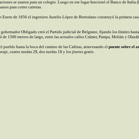
aciones se usaron para un colegio. Luego en ese lugar funcionó el Banco de Italia
anos para correr carreras.
En Enero de 1856 el ingeniero Aurelio López de Bertodano construyó la primera casa 
gobernador Obligado creó el Partido judicial de Belgrano, fijando los límites hasta 
l de 1500 metros de largo, en
tre
las actuales calles Crámer, Pampa, Melián y Olazáb
el pueblo hasta la boca del camino de las Cañitas, atravesando el
puente sobre el 
aje, cuatro ruedas 2$, dos ruedas 1$ y los jinetes gratis.