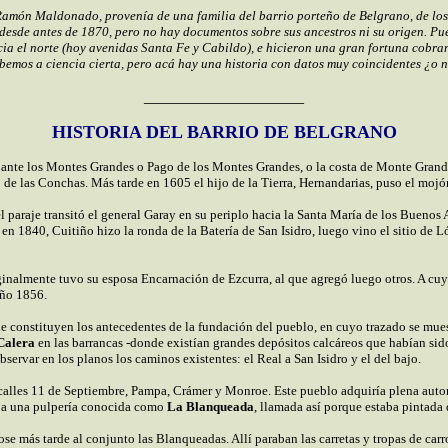
Ramón Maldonado, provenía de una familia del barrio porteño de Belgrano, de los
desde antes de 1870, pero no hay documentos sobre sus ancestros ni su origen. Pues
a el norte (hoy avenidas Santa Fe y Cabildo), e hicieron una gran fortuna cobra
bemos a ciencia cierta, pero acá hay una historia con datos muy coincidentes ¿o 
____________________
HISTORIA DEL BARRIO DE BELGRANO
ante los Montes Grandes o Pago de los Montes Grandes, o la costa de Monte Grande 
ío de las Conchas. Más tarde en 1605 el hijo de la Tierra, Hernandarias
,
puso el mojón
el paraje transitó el general Garay en su periplo hacia la Santa María de los Bueno
n 1840, Cuitiño hizo la ronda de la Batería de San Isidro, luego vino el sitio de 
originalmente tuvo su esposa Encarnación de Ezcurra, al que agregó luego otros. A 
año 1856.
e constituyen los antecedentes de la fundación del pueblo, en cuyo trazado se muest
Calera
en las barrancas -donde existían grandes depósitos calcáreos que habían sido 
ervar en los planos los caminos existentes: el Real a San Isidro y el del bajo.
calles 11 de Septiembre, Pampa, Crámer y Monroe. Este pueblo adquiría plena auton
mpa una pulpería conocida como
La Blanqueada
, llamada así porque estaba pintada
 más tarde al conjunto las Blanqueadas. Allí paraban las carretas y tropas de carro