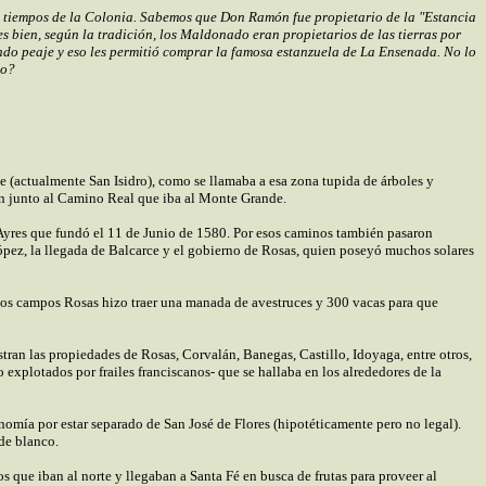
 tiempos de la Colonia. Sabemos que Don Ramón fue propietario de la "Estancia
 bien, según la tradición, los Maldonado eran propietarios de las tierras por
ndo peaje y eso les permitió comprar la famosa estanzuela de La Ensenada. No lo
no?
(actualmente San Isidro), como se llamaba a esa zona tupida de árboles y
 junto al Camino Real que iba al Monte Grande.
s Ayres que fundó el 11 de Junio de 1580. Por esos caminos también pasaron
López, la llegada de Balcarce y el gobierno de Rosas, quien poseyó muchos solares
cuyos campos Rosas hizo traer una manada de avestruces y 300 vacas para que
ran las propiedades de Rosas, Corvalán, Banegas, Castillo, Idoyaga, entre otros,
explotados por frailes franciscanos- que se hallaba en los alrededores de la
omía por estar separado de San José de Flores (hipotéticamente pero no legal).
 de blanco.
s que iban al norte y llegaban a Santa Fé en busca de frutas para proveer al