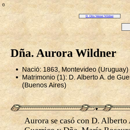
0
D. Otto Werner Wildner
Dña. Aurora Wildner
Nació: 1863, Montevideo (Uruguay
Matrimonio (1): D. Alberto A. de Gu
(Buenos Aires)
Aurora se casó con D. Alberto 