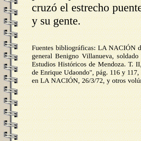
cruzó el estrecho puente
y su gente.
Fuentes bibliográficas: LA NACIÓN de
general Benigno Villanueva, soldado
Estudios Históricos de Mendoza. T. II
de Enrique Udaondo", pág. 116 y 117, "
en LA NACIÓN, 26/3/72, y otros vol