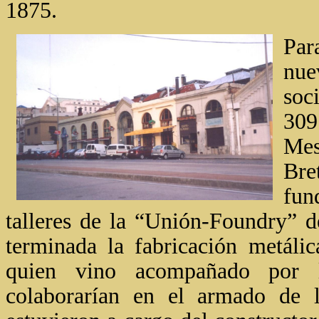
1875.
Par
nu
soc
309
Mes
Br
fun
talleres de la “Unión-Foundry” 
terminada la fabricación metálic
quien vino acompañado por lo
colaborarían en el armado de la