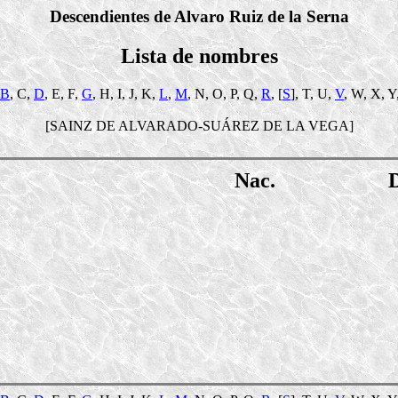
Descendientes de Alvaro Ruiz de la Serna
Lista de nombres
B
, C,
D
, E, F,
G
, H, I, J, K,
L
,
M
, N, O, P, Q,
R
, [
S
], T, U,
V
, W, X, Y
[SAINZ DE ALVARADO-SUÁREZ DE LA VEGA]
Nac.