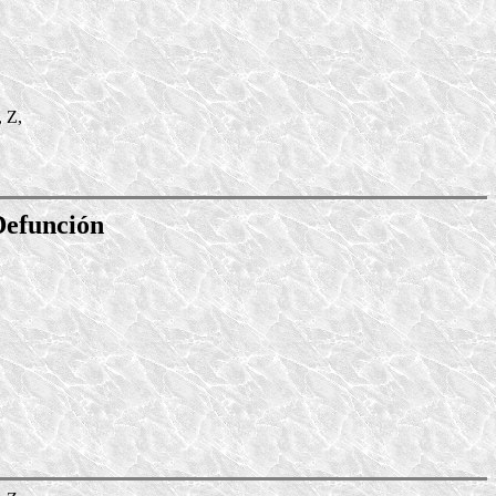
, Z,
Defunción