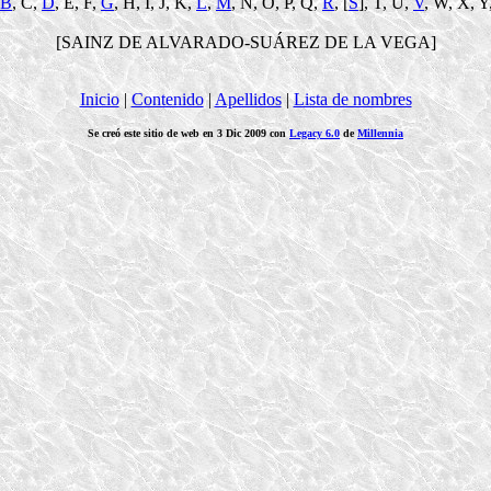
B
, C,
D
, E, F,
G
, H, I, J, K,
L
,
M
, N, O, P, Q,
R
, [
S
], T, U,
V
, W, X, Y
[SAINZ DE ALVARADO-SUÁREZ DE LA VEGA]
Inicio
|
Contenido
|
Apellidos
|
Lista de nombres
Se creó este sitio de web en 3 Dic 2009 con
Legacy 6.0
de
Millennia