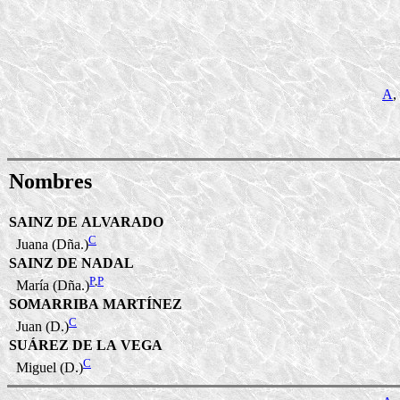
A
,
Nombres
SAINZ DE ALVARADO
C
Juana (Dña.)
SAINZ DE NADAL
P
,
P
María (Dña.)
SOMARRIBA MARTÍNEZ
C
Juan (D.)
SUÁREZ DE LA VEGA
C
Miguel (D.)