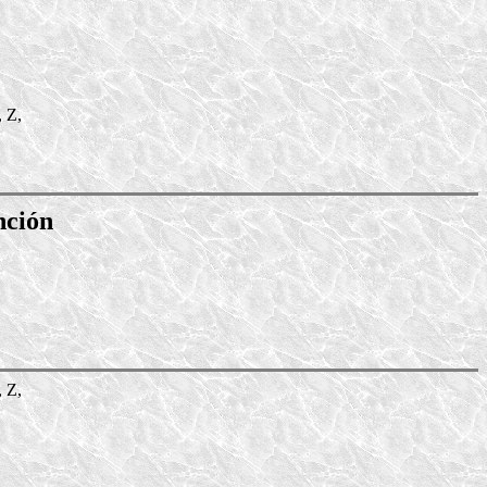
, Z,
nción
, Z,