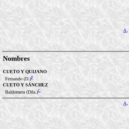
A
,
Nombres
CUETO Y QUIJANO
P
Fernando (D.)
CUETO Y SÁNCHEZ
C
Baldomera (Dña.)
A
,