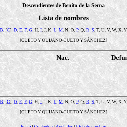
Descendientes de Benito de la Serna
Lista de nombres
B
, [
C
],
D
,
E
,
F
,
G
, H,
I
, J, K,
L
,
M
, N, O,
P
, Q,
R
,
S
, T, U, V, W, X, Y
[CUETO Y QUIJANO-CUETO Y SÁNCHEZ]
Nac.
Defu
B
, [
C
],
D
,
E
,
F
,
G
, H,
I
, J, K,
L
,
M
, N, O,
P
, Q,
R
,
S
, T, U, V, W, X, Y
[CUETO Y QUIJANO-CUETO Y SÁNCHEZ]
Inicio
|
Contenido
|
Apellidos
|
Lista de nombres