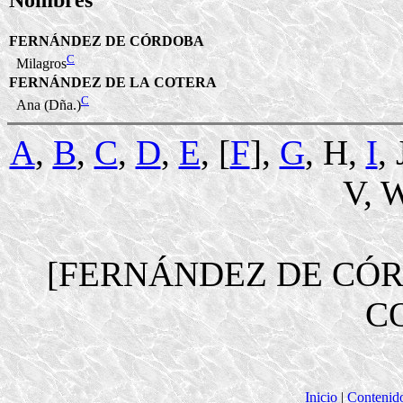
FERNÁNDEZ DE CÓRDOBA
C
Milagros
FERNÁNDEZ DE LA COTERA
C
Ana (Dña.)
A
,
B
,
C
,
D
,
E
, [
F
],
G
, H,
I
,
V, W
[FERNÁNDEZ DE CÓ
C
Inicio
|
Contenid