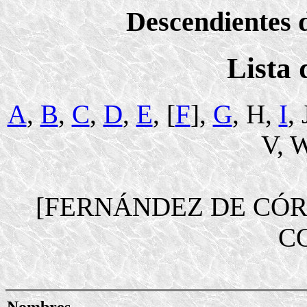
Descendientes d
Lista
A
,
B
,
C
,
D
,
E
, [
F
],
G
, H,
I
,
V, W
[FERNÁNDEZ DE CÓ
C
Nombres