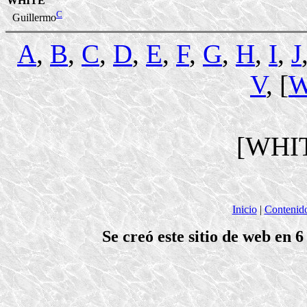
WHITE
C
Guillermo
A
,
B
,
C
,
D
,
E
,
F
,
G
,
H
,
I
,
J
V
, [
[WHI
Inicio
|
Contenid
Se creó este sitio de web en 