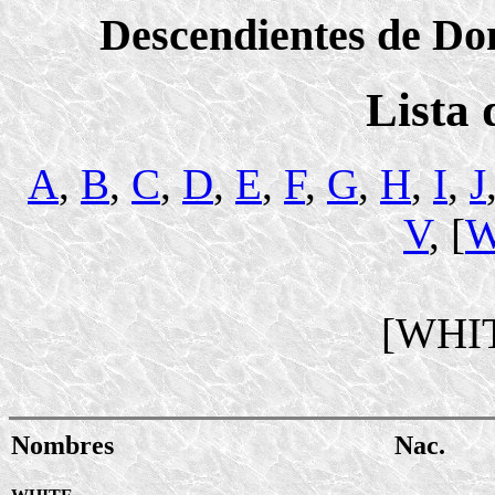
Descendientes de Dom
Lista
A
,
B
,
C
,
D
,
E
,
F
,
G
,
H
,
I
,
J
V
, [
[WHI
Nombres
Nac.