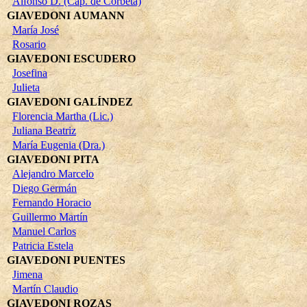
Alfonso D. (Cap. de Corbeta)
GIAVEDONI AUMANN
María José
Rosario
GIAVEDONI ESCUDERO
Josefina
Julieta
GIAVEDONI GALÍNDEZ
Florencia Martha (Lic.)
Juliana Beatriz
María Eugenia (Dra.)
GIAVEDONI PITA
Alejandro Marcelo
Diego Germán
Fernando Horacio
Guillermo Martín
Manuel Carlos
Patricia Estela
GIAVEDONI PUENTES
Jimena
Martín Claudio
GIAVEDONI ROZAS