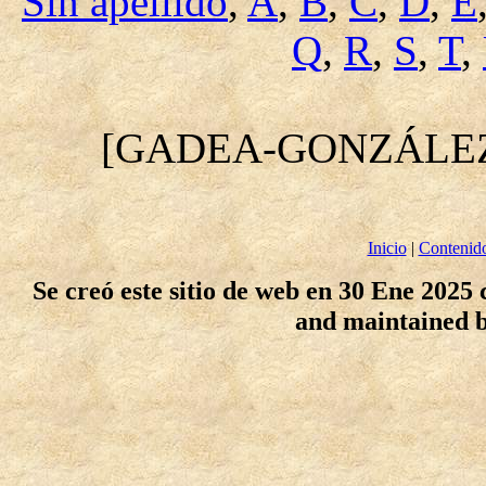
Sin apellido
,
A
,
B
,
C
,
D
,
E
Q
,
R
,
S
,
T
,
[GADEA-GONZÁLE
Inicio
|
Contenid
Se creó este sitio de web en 30 Ene 2025
and maintained 