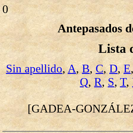
0
Antepasados de
Lista
Sin apellido
,
A
,
B
,
C
,
D
,
E
Q
,
R
,
S
,
T
,
[GADEA-GONZÁLE