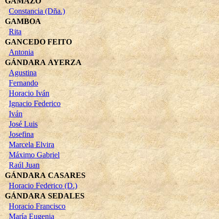
GAMAZO
Constancia (Dña.)
GAMBOA
Rita
GANCEDO FEITO
Antonia
GÁNDARA AYERZA
Agustina
Fernando
Horacio Iván
Ignacio Federico
Iván
José Luis
Josefina
Marcela Elvira
Máximo Gabriel
Raúl Juan
GÁNDARA CASARES
Horacio Federico (D.)
GÁNDARA SEDALES
Horacio Francisco
María Eugenia