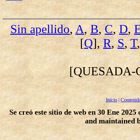
Sin apellido
,
A
,
B
,
C
,
D
,
[
Q
],
R
,
S
,
T
[QUESADA-
Inicio
|
Contenid
Se creó este sitio de web en 30 Ene 2025
and maintained 