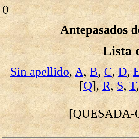
0
Antepasados de
Lista
Sin apellido
,
A
,
B
,
C
,
D
,
[
Q
],
R
,
S
,
T
[QUESADA-