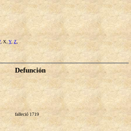
W
, X,
Y
,
Z
,
Defunción
falleció 1719