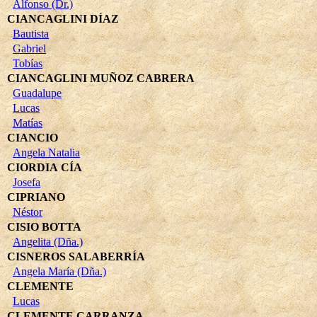
Alfonso (Dr.)
CIANCAGLINI DÍAZ
Bautista
Gabriel
Tobías
CIANCAGLINI MUÑOZ CABRERA
Guadalupe
Lucas
Matías
CIANCIO
Angela Natalia
CIORDIA CÍA
Josefa
CIPRIANO
Néstor
CISIO BOTTA
Angelita (Dña.)
CISNEROS SALABERRÍA
Angela María (Dña.)
CLEMENTE
Lucas
CLEMENTE CARRANZA