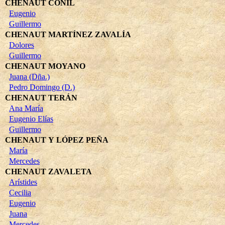
CHENAUT CONIL
Eugenio
Guillermo
CHENAUT MARTÍNEZ ZAVALÍA
Dolores
Guillermo
CHENAUT MOYANO
Juana (Dña.)
Pedro Domingo (D.)
CHENAUT TERÁN
Ana María
Eugenio Elías
Guillermo
CHENAUT Y LÓPEZ PEÑA
María
Mercedes
CHENAUT ZAVALETA
Arístides
Cecilia
Eugenio
Juana
Mercedes