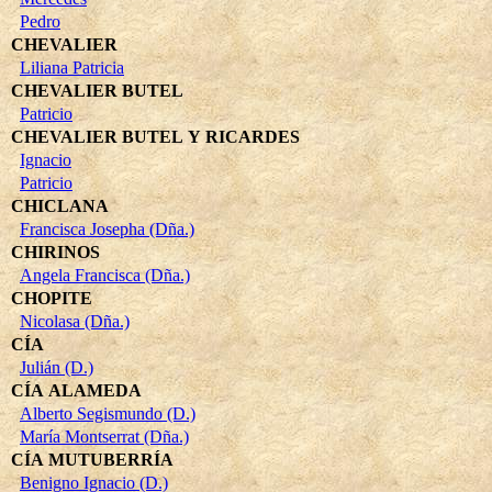
Pedro
CHEVALIER
Liliana Patricia
CHEVALIER BUTEL
Patricio
CHEVALIER BUTEL Y RICARDES
Ignacio
Patricio
CHICLANA
Francisca Josepha (Dña.)
CHIRINOS
Angela Francisca (Dña.)
CHOPITE
Nicolasa (Dña.)
CÍA
Julián (D.)
CÍA ALAMEDA
Alberto Segismundo (D.)
María Montserrat (Dña.)
CÍA MUTUBERRÍA
Benigno Ignacio (D.)