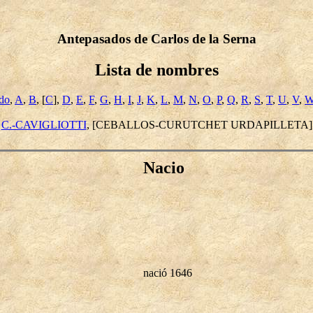
Antepasados de Carlos de la Serna
Lista de nombres
ido
,
A
,
B
, [
C
],
D
,
E
,
F
,
G
,
H
,
I
,
J
,
K
,
L
,
M
,
N
,
O
,
P
,
Q
,
R
,
S
,
T
,
U
,
V
,
C.-CAVIGLIOTTI
, [CEBALLOS-CURUTCHET URDAPILLETA]
Nacio
nació 1646