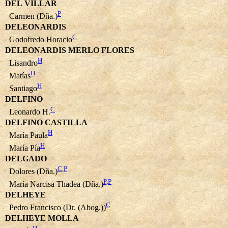
DEL VILLAR
P
Carmen (Dña.)
DELEONARDIS
C
Godofredo Horacio
DELEONARDIS MERLO FLORES
H
Lisandro
H
Matías
H
Santiago
DELFINO
C
Leonardo H.
DELFINO CASTILLA
H
María Paula
H
María Pía
DELGADO
C
,
P
Dolores (Dña.)
P
,
P
María Narcisa Thadea (Dña.)
DELHEYE
C
Pedro Francisco (Dr. (Abog.))
DELHEYE MOLLA