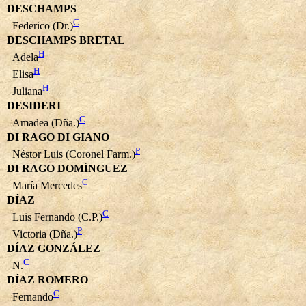
DESCHAMPS
C
Federico (Dr.)
DESCHAMPS BRETAL
H
Adela
H
Elisa
H
Juliana
DESIDERI
C
Amadea (Dña.)
DI RAGO DI GIANO
P
Néstor Luis (Coronel Farm.)
DI RAGO DOMÍNGUEZ
C
María Mercedes
DÍAZ
C
Luis Fernando (C.P.)
P
Victoria (Dña.)
DÍAZ GONZÁLEZ
C
N.
DÍAZ ROMERO
C
Fernando