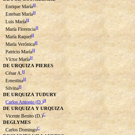
H
Enrique María
H
Esteban María
H
Luis María
H
María Florencia
H
María Raquel
H
María Verónica
H
Patricio María
H
Víctor María
DE URQUIZA PIERES
H
César A.
H
Ernestina
H
Silvina
DE URQUIZA TUDURY
H
Carlos Antonio (D.)
DE URQUIZA Y URQUIZA
C
Vicente Benito (D.)
DEGLYMES
C
Carlos Domingo