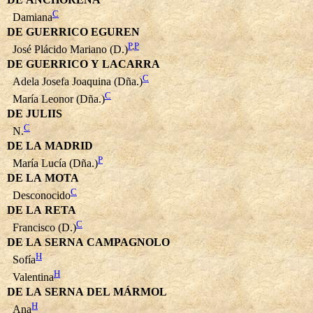
C
Damiana
DE GUERRICO EGUREN
P
,
P
José Plácido Mariano (D.)
DE GUERRICO Y LACARRA
C
Adela Josefa Joaquina (Dña.)
C
María Leonor (Dña.)
DE JULIIS
C
N.
DE LA MADRID
P
María Lucía (Dña.)
DE LA MOTA
C
Desconocido
DE LA RETA
C
Francisco (D.)
DE LA SERNA CAMPAGNOLO
H
Sofía
H
Valentina
DE LA SERNA DEL MÁRMOL
H
Ana