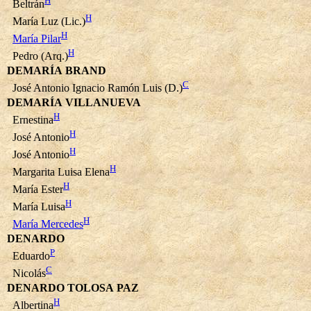
H
Beltrán
H
María Luz (Lic.)
H
María Pilar
H
Pedro (Arq.)
DEMARÍA BRAND
C
José Antonio Ignacio Ramón Luis (D.)
DEMARÍA VILLANUEVA
H
Ernestina
H
José Antonio
H
José Antonio
H
Margarita Luisa Elena
H
María Ester
H
María Luisa
H
María Mercedes
DENARDO
P
Eduardo
C
Nicolás
DENARDO TOLOSA PAZ
H
Albertina