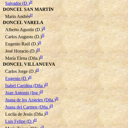
H
Salvador (D.)
DONCEL SAN MARTÍN
H
Mario Andrés
DONCEL VARELA
H
Alberto Agustín (D.)
H
Carlos Augusto (D.)
H
Eugenio Raúl (D.)
H
José Horacio (D.)
H
María Elena (Dña.)
DONCEL VILLANUEVA
H
Carlos Jorge (D.)
H
Eugenio (D.)
H
Isabel Carolina (Dña.)
H
Juan Antonio (Ing.)
H
Juana de los Angeles (Dña.)
H
Juana del Carmen (Dña.)
H
Lucila de Jesús (Dña.)
H
Luis Felipe (D.)
H