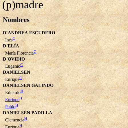
(p)madre
Nombres
D´ANDREA ESCUDERO
C
Inés
D´ELÍA
C
María Florencia
D´OVIDIO
C
Eugenio
DANIELSEN
C
Enrique
DANIELSEN GALINDO
H
Eduardo
H
Enrique
H
Pablo
DANIELSEN PADILLA
H
Clemencia
H
Enrique