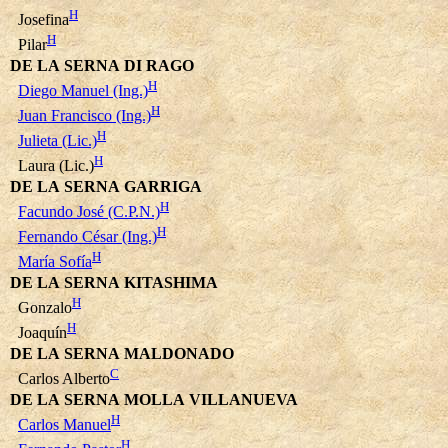
H
Josefina
H
Pilar
DE LA SERNA DI RAGO
H
Diego Manuel (Ing.)
H
Juan Francisco (Ing.)
H
Julieta (Lic.)
H
Laura (Lic.)
DE LA SERNA GARRIGA
H
Facundo José (C.P.N.)
H
Fernando César (Ing.)
H
María Sofía
DE LA SERNA KITASHIMA
H
Gonzalo
H
Joaquín
DE LA SERNA MALDONADO
C
Carlos Alberto
DE LA SERNA MOLLA VILLANUEVA
H
Carlos Manuel
H