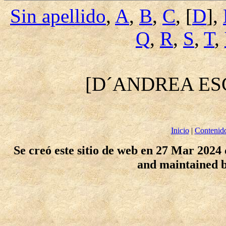
Sin apellido
,
A
,
B
,
C
, [
D
],
Q
,
R
,
S
,
T
,
[D´ANDREA E
Inicio
|
Contenid
Se creó este sitio de web en 27 Mar 2024
and maintained 