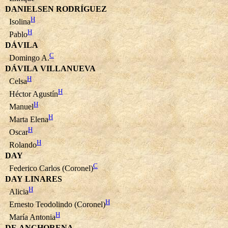
DANIELSEN RODRÍGUEZ
H
Isolina
H
Pablo
DÁVILA
C
Domingo A.
DÁVILA VILLANUEVA
H
Celsa
H
Héctor Agustín
H
Manuel
H
Marta Elena
H
Oscar
H
Rolando
DAY
C
Federico Carlos (Coronel)
DAY LINARES
H
Alicia
H
Ernesto Teodolindo (Coronel)
H
María Antonia
DE ANCHORENA