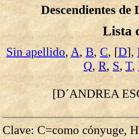
Descendientes de 
Lista
Sin apellido
,
A
,
B
,
C
, [
D
],
Q
,
R
,
S
,
T
,
[D´ANDREA E
Clave: C=como cónyuge, H