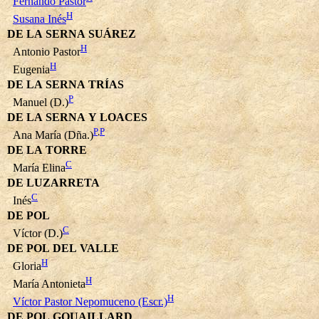
Fernando Pastor
H
Susana Inés
DE LA SERNA SUÁREZ
H
Antonio Pastor
H
Eugenia
DE LA SERNA TRÍAS
P
Manuel (D.)
DE LA SERNA Y LOACES
P
,
P
Ana María (Dña.)
DE LA TORRE
C
María Elina
DE LUZARRETA
C
Inés
DE POL
C
Víctor (D.)
DE POL DEL VALLE
H
Gloria
H
María Antonieta
H
Víctor Pastor Nepomuceno (Escr.)
DE POL GOUAILLARD