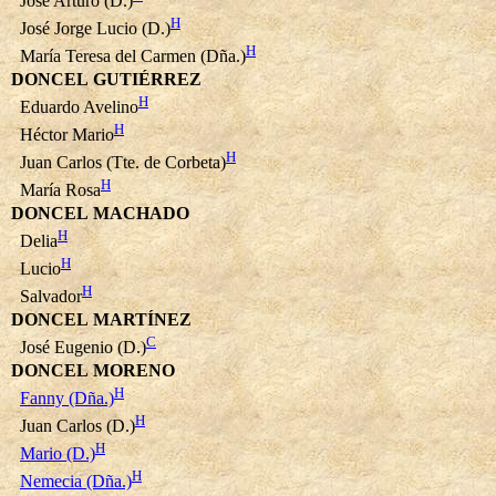
José Arturo (D.)
H
José Jorge Lucio (D.)
H
María Teresa del Carmen (Dña.)
DONCEL GUTIÉRREZ
H
Eduardo Avelino
H
Héctor Mario
H
Juan Carlos (Tte. de Corbeta)
H
María Rosa
DONCEL MACHADO
H
Delia
H
Lucio
H
Salvador
DONCEL MARTÍNEZ
C
José Eugenio (D.)
DONCEL MORENO
H
Fanny (Dña.)
H
Juan Carlos (D.)
H
Mario (D.)
H
Nemecia (Dña.)