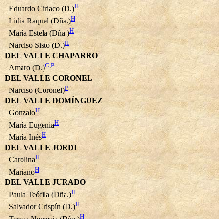
H
Eduardo Ciriaco (D.)
H
Lidia Raquel (Dña.)
H
María Estela (Dña.)
H
Narciso Sisto (D.)
DEL VALLE CHAPARRO
C
,
P
Amaro (D.)
DEL VALLE CORONEL
P
Narciso (Coronel)
DEL VALLE DOMÍNGUEZ
H
Gonzalo
H
María Eugenia
H
María Inés
DEL VALLE JORDI
H
Carolina
H
Mariano
DEL VALLE JURADO
H
Paula Teófila (Dña.)
H
Salvador Crispín (D.)
H
Teresa Nemesia (Dña.)