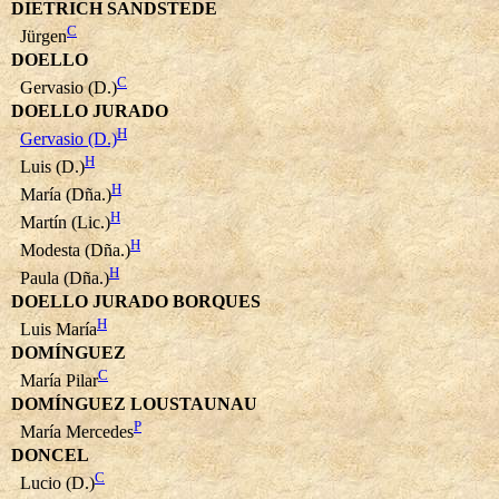
DIETRICH SANDSTEDE
C
Jürgen
DOELLO
C
Gervasio (D.)
DOELLO JURADO
H
Gervasio (D.)
H
Luis (D.)
H
María (Dña.)
H
Martín (Lic.)
H
Modesta (Dña.)
H
Paula (Dña.)
DOELLO JURADO BORQUES
H
Luis María
DOMÍNGUEZ
C
María Pilar
DOMÍNGUEZ LOUSTAUNAU
P
María Mercedes
DONCEL
C
Lucio (D.)