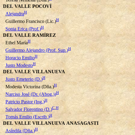
DEL VALLE POCOVÍ
H
Alejandra
H
Guillermo Francisco (Lic.)
H
Sonia Erica (Prof.)
DEL VALLE RAMÍREZ
H
Ethel María
H
Guillermo Alejandro (Prof. Sup.)
H
Horacio Emilio
H
Justo Modesto
DEL VALLE VILLANUEVA
H
Justo Emeterio (D.)
H
Modesta Victorina (Dña.)
H
Narciso José (Dr. (Abog.))
H
Patricio Pastor (Ing.)
C
,
H
Salvador Florentino (D.)
H
Tomás Emilio (Escrib.)
DEL VALLE VILLANUEVA ANASAGASTI
H
Asíndila (Dña.)