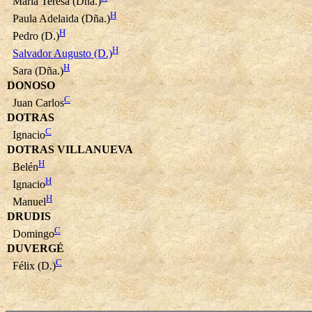
María Teresa (Dña.)
H
Paula Adelaida (Dña.)
H
Pedro (D.)
H
Salvador Augusto (D.)
H
Sara (Dña.)
DONOSO
C
Juan Carlos
DOTRAS
C
Ignacio
DOTRAS VILLANUEVA
H
Belén
H
Ignacio
H
Manuel
DRUDIS
C
Domingo
DUVERGÉ
C
Félix (D.)