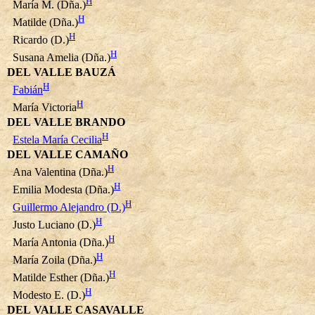
H
María M. (Dña.)
H
Matilde (Dña.)
H
Ricardo (D.)
H
Susana Amelia (Dña.)
DEL VALLE BAUZÁ
H
Fabián
H
María Victoria
DEL VALLE BRANDO
H
Estela María Cecilia
DEL VALLE CAMAÑO
H
Ana Valentina (Dña.)
H
Emilia Modesta (Dña.)
H
Guillermo Alejandro (D.)
H
Justo Luciano (D.)
H
María Antonia (Dña.)
H
María Zoila (Dña.)
H
Matilde Esther (Dña.)
H
Modesto E. (D.)
DEL VALLE CASAVALLE