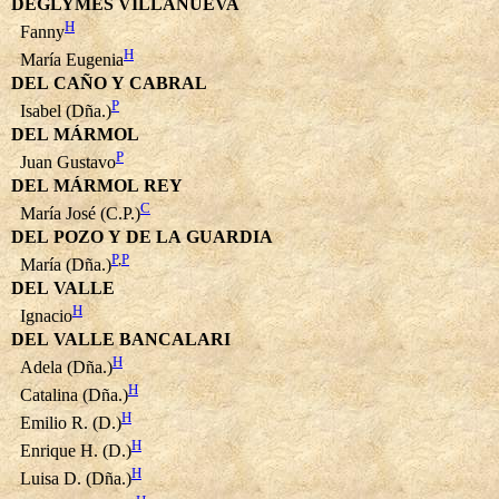
DEGLYMES VILLANUEVA
H
Fanny
H
María Eugenia
DEL CAÑO Y CABRAL
P
Isabel (Dña.)
DEL MÁRMOL
P
Juan Gustavo
DEL MÁRMOL REY
C
María José (C.P.)
DEL POZO Y DE LA GUARDIA
P
,
P
María (Dña.)
DEL VALLE
H
Ignacio
DEL VALLE BANCALARI
H
Adela (Dña.)
H
Catalina (Dña.)
H
Emilio R. (D.)
H
Enrique H. (D.)
H
Luisa D. (Dña.)