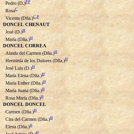
P
,
P
Pedro (D.)
C
Rosa
C
,
P
Vicenta (Dña.)
DONCEL CHENAUT
H
José (D.)
H
María (Dña.)
DONCEL CORREA
H
Alaida del Carmen (Dña.)
H
Herminia de los Dolores (Dña.)
H
José Luis (D.)
H
María Elena (Dña.)
H
María Esther (Dña.)
H
María Juana (Dña.)
H
Rosa María (Dña.)
DONCEL DONCEL
H
Carmen (Dña.)
H
Cira del Carmen (Dña.)
H
Elena (Dña.)
H