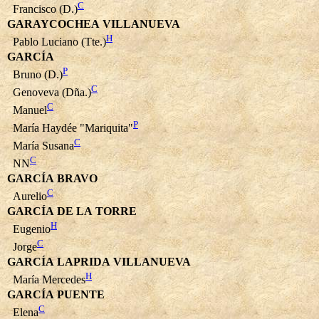
C
Francisco (D.)
GARAYCOCHEA VILLANUEVA
H
Pablo Luciano (Tte.)
GARCÍA
P
Bruno (D.)
C
Genoveva (Dña.)
C
Manuel
P
María Haydée "Mariquita"
C
María Susana
C
NN
GARCÍA BRAVO
C
Aurelio
GARCÍA DE LA TORRE
H
Eugenio
C
Jorge
GARCÍA LAPRIDA VILLANUEVA
H
María Mercedes
GARCÍA PUENTE
C
Elena