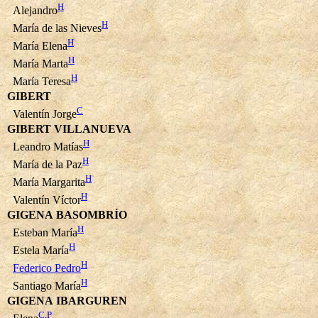
H
Alejandro
H
María de las Nieves
H
María Elena
H
María Marta
H
María Teresa
GIBERT
C
Valentín Jorge
GIBERT VILLANUEVA
H
Leandro Matías
H
María de la Paz
H
María Margarita
H
Valentín Víctor
GIGENA BASOMBRÍO
H
Esteban María
H
Estela María
H
Federico Pedro
H
Santiago María
GIGENA IBARGUREN
C
,
P