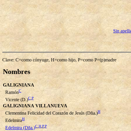
Sin apell
Clave: C=como cónyuge, H=como hijo, P=como P=(p)madre
Nombres
GALIGNIANA
C
Ramón
C
,
P
Vicente (D.)
GALIGNIANA VILLANUEVA
H
Clementina Felicidad del Corazón de Jesús (Dña.)
H
Edelmira
C
,
H
,
P
,
P
Edelmira (Dña.)