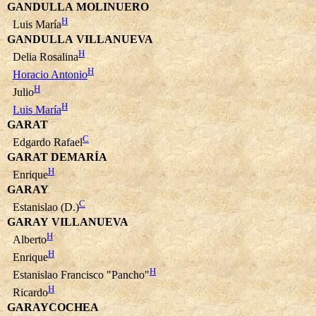
GANDULLA MOLINUERO
H
Luis María
GANDULLA VILLANUEVA
H
Delia Rosalina
H
Horacio Antonio
H
Julio
H
Luis María
GARAT
C
Edgardo Rafael
GARAT DEMARÍA
H
Enrique
GARAY
C
Estanislao (D.)
GARAY VILLANUEVA
H
Alberto
H
Enrique
H
Estanislao Francisco "Pancho"
H
Ricardo
GARAYCOCHEA