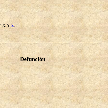
W, X, Y,
Z
,
Defunción