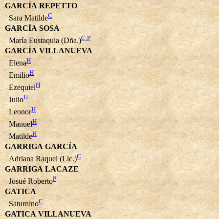
GARCÍA REPETTO
C
Sara Matilde
GARCÍA SOSA
C
,
P
María Eustaquia (Dña.)
GARCÍA VILLANUEVA
H
Elena
H
Emilio
H
Ezequiel
H
Julio
H
Leonor
H
Manuel
H
Matilde
GARRIGA GARCÍA
C
Adriana Raquel (Lic.)
GARRIGA LACAZE
P
Josué Roberto
GATICA
C
Saturnino
GATICA VILLANUEVA