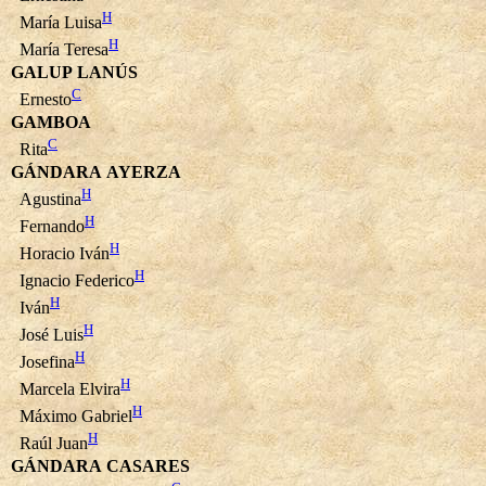
H
María Luisa
H
María Teresa
GALUP LANÚS
C
Ernesto
GAMBOA
C
Rita
GÁNDARA AYERZA
H
Agustina
H
Fernando
H
Horacio Iván
H
Ignacio Federico
H
Iván
H
José Luis
H
Josefina
H
Marcela Elvira
H
Máximo Gabriel
H
Raúl Juan
GÁNDARA CASARES