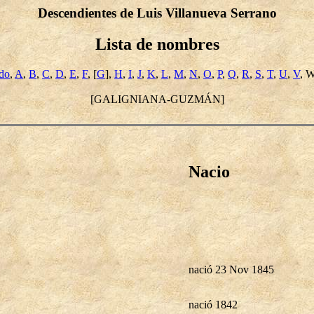
Descendientes de Luis Villanueva Serrano
Lista de nombres
ido
,
A
,
B
,
C
,
D
,
E
,
F
, [
G
],
H
,
I
,
J
,
K
,
L
,
M
,
N
,
O
,
P
,
Q
,
R
,
S
,
T
,
U
,
V
, 
[GALIGNIANA-GUZMÁN]
Nacio
nació 23 Nov 1845
nació 1842