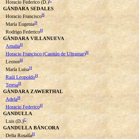
C
Horacio Federico (D.)
GÁNDARA SEDALES
H
Horacio Francisco
H
María Eugenia
H
Rodrigo Federico
GÁNDARA VILLANUEVA
H
Amalia
H
Horacio Francisco (Capitán de Ultramar)
H
Leonor
H
María Luisa
H
Raúl Leopoldo
H
Teresa
GÁNDARA ZAWERTHAL
H
Adela
H
Horacio Federico
GANDULLA
C
Luis (D.)
GANDULLA BÁNCORA
H
Delia Rosalía