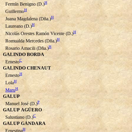
H
Fermín Benigno (D.)
H
Guillermo
H
Juana Magdalena (Dña.)
H
Laureano (D.)
H
Nicolás Orestes Ramón Vicente (D.)
H
Romualda Mercedes (Dña.)
H
Rosario Amacili (Dña.)
GALINDO BORDA
C
Ernesto
GALINDO CHENAUT
H
Ernesto
H
Lola
H
Maru
GALUP
P
Manuel José (D.)
GALUP AGÜERO
C
Salustiano (D.)
GALUP GÁNDARA
H
Ernestina