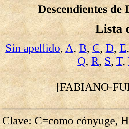
Descendientes de 
Lista
Sin apellido
,
A
,
B
,
C
,
D
,
E
Q
,
R
,
S
,
T
,
[FABIANO-FU
Clave: C=como cónyuge, H