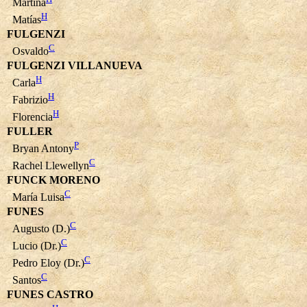
Martina
H
Matías
FULGENZI
C
Osvaldo
FULGENZI VILLANUEVA
H
Carla
H
Fabrizio
H
Florencia
FULLER
P
Bryan Antony
C
Rachel Llewellyn
FUNCK MORENO
C
María Luisa
FUNES
C
Augusto (D.)
C
Lucio (Dr.)
C
Pedro Eloy (Dr.)
C
Santos
FUNES CASTRO