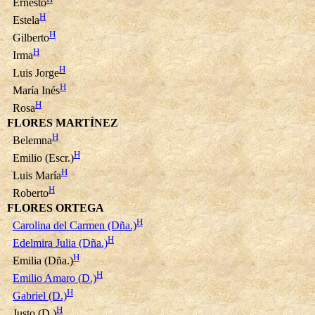
Ernesto
H
Estela
H
Gilberto
H
Irma
H
Luis Jorge
H
María Inés
H
Rosa
FLORES MARTÍNEZ
H
Belemna
H
Emilio (Escr.)
H
Luis María
H
Roberto
FLORES ORTEGA
H
Carolina del Carmen (Dña.)
H
Edelmira Julia (Dña.)
H
Emilia (Dña.)
H
Emilio Amaro (D.)
H
Gabriel (D.)
H
Justo (D.)