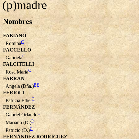
(p)madre
Nombres
FABIANO
C
Romina
FACCELLO
C
Gabriela
FALCITELLI
C
Rosa María
FARRÁN
P
,
P
Angela (Dña.)
FERIOLI
C
Patricia Ethel
FERNÁNDEZ
C
Gabriel Orlando
P
Mariano (D.)
C
Patricio (D.)
FERNÁNDEZ RODRÍGUEZ