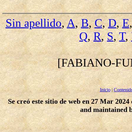
Sin apellido
,
A
,
B
,
C
,
D
,
E
Q
,
R
,
S
,
T
,
[FABIANO-FU
Inicio
|
Contenid
Se creó este sitio de web en 27 Mar 2024
and maintained 