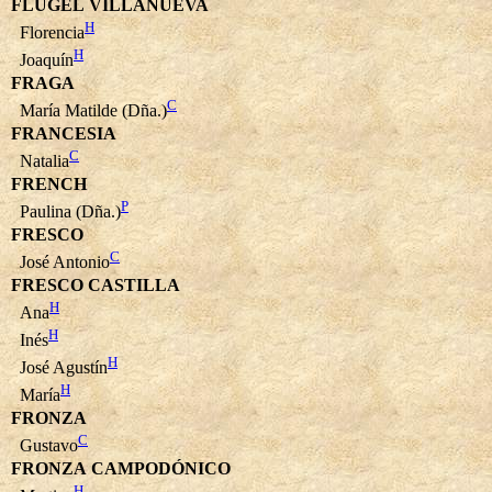
FLÜGEL VILLANUEVA
H
Florencia
H
Joaquín
FRAGA
C
María Matilde (Dña.)
FRANCESIA
C
Natalia
FRENCH
P
Paulina (Dña.)
FRESCO
C
José Antonio
FRESCO CASTILLA
H
Ana
H
Inés
H
José Agustín
H
María
FRONZA
C
Gustavo
FRONZA CAMPODÓNICO
H