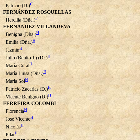
C
Patricio (D.)
FERNÁNDEZ ROSQUELLAS
P
Hercilia (Dña.)
FERNÁNDEZ VILLANUEVA
H
Benigna (Dña.)
H
Emilia (Dña.)
H
Jazmín
H
Julio (Benito J.) (Dr.)
H
María Coral
H
María Luisa (Dña.)
H
María Sol
H
Patricio Zacarías (D.)
H
Vicente Benigno (D.)
FERREIRA COLOMBI
H
Florencia
H
José Vicente
H
Nicolás
H
Pilar