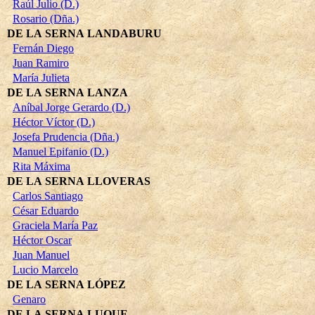
Raúl Julio (D.)
Rosario (Dña.)
DE LA SERNA LANDABURU
Fernán Diego
Juan Ramiro
María Julieta
DE LA SERNA LANZA
Aníbal Jorge Gerardo (D.)
Héctor Víctor (D.)
Josefa Prudencia (Dña.)
Manuel Epifanio (D.)
Rita Máxima
DE LA SERNA LLOVERAS
Carlos Santiago
César Eduardo
Graciela María Paz
Héctor Oscar
Juan Manuel
Lucio Marcelo
DE LA SERNA LÓPEZ
Genaro
DE LA SERNA LUQUE