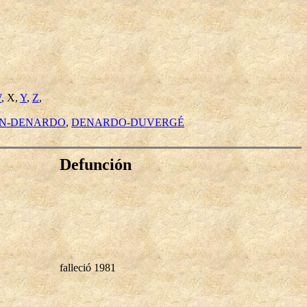
W
, X,
Y
,
Z
,
IN-DENARDO
,
DENARDO-DUVERGÉ
Defunción
falleció 1981