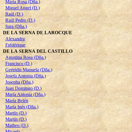
María Rosa (Dña.)
Miguel Angel (D.)
Raúl (D.)
Raúl Pedro (D.)
Sara (Dña.)
DE LA SERNA DE LAROCQUE
Alexandra
Frédérique
DE LA SERNA DEL CASTILLO
Agustina Rosa (Dña.)
Francisco (D.)
Gertridis Manuela (Dña.)
Josefa Antonia (Dña.)
Josepha (Dña.)
Juan Domingo (D.)
María Antonia (Dña.)
María Belén
María Inés (Dña.)
Martín (D.)
Martín (D.)
Matheo (D.)
Micaela