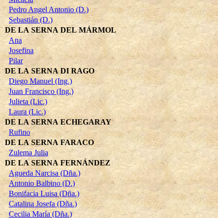
Pedro Angel Antonio (D.)
Sebastián (D.)
DE LA SERNA DEL MÁRMOL
Ana
Josefina
Pilar
DE LA SERNA DI RAGO
Diego Manuel (Ing.)
Juan Francisco (Ing.)
Julieta (Lic.)
Laura (Lic.)
DE LA SERNA ECHEGARAY
Rufino
DE LA SERNA FARACO
Zulema Julia
DE LA SERNA FERNÁNDEZ
Agueda Narcisa (Dña.)
Antonio Balbino (D.)
Bonifacia Luisa (Dña.)
Catalina Josefa (Dña.)
Cecilia María (Dña.)