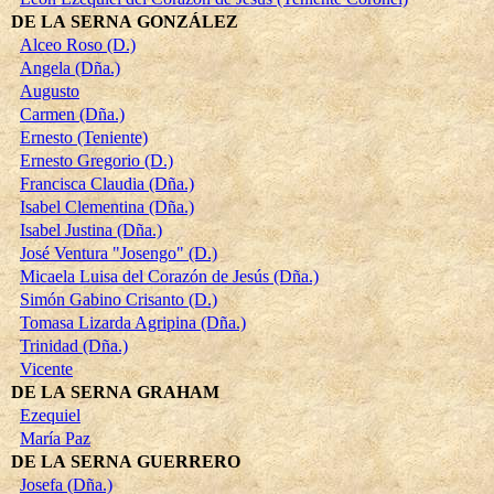
DE LA SERNA GONZÁLEZ
Alceo Roso (D.)
Angela (Dña.)
Augusto
Carmen (Dña.)
Ernesto (Teniente)
Ernesto Gregorio (D.)
Francisca Claudia (Dña.)
Isabel Clementina (Dña.)
Isabel Justina (Dña.)
José Ventura "Josengo" (D.)
Micaela Luisa del Corazón de Jesús (Dña.)
Simón Gabino Crisanto (D.)
Tomasa Lizarda Agripina (Dña.)
Trinidad (Dña.)
Vicente
DE LA SERNA GRAHAM
Ezequiel
María Paz
DE LA SERNA GUERRERO
Josefa (Dña.)