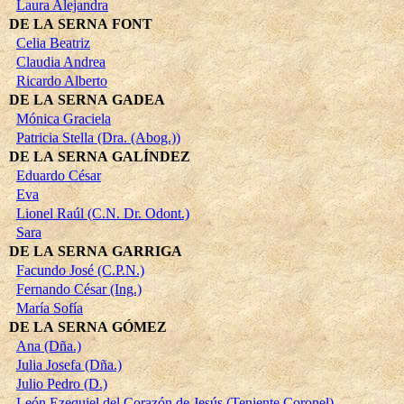
Laura Alejandra
DE LA SERNA FONT
Celia Beatriz
Claudia Andrea
Ricardo Alberto
DE LA SERNA GADEA
Mónica Graciela
Patricia Stella (Dra. (Abog.))
DE LA SERNA GALÍNDEZ
Eduardo César
Eva
Lionel Raúl (C.N. Dr. Odont.)
Sara
DE LA SERNA GARRIGA
Facundo José (C.P.N.)
Fernando César (Ing.)
María Sofía
DE LA SERNA GÓMEZ
Ana (Dña.)
Julia Josefa (Dña.)
Julio Pedro (D.)
León Ezequiel del Corazón de Jesús (Teniente Coronel)