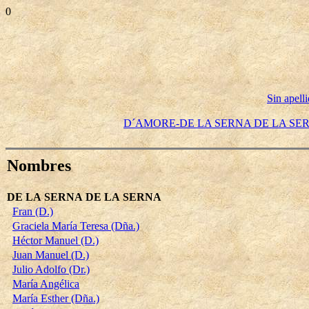
0
Sin apell
D´AMORE-DE LA SERNA DE LA SE
Nombres
DE LA SERNA DE LA SERNA
Fran (D.)
Graciela María Teresa (Dña.)
Héctor Manuel (D.)
Juan Manuel (D.)
Julio Adolfo (Dr.)
María Angélica
María Esther (Dña.)