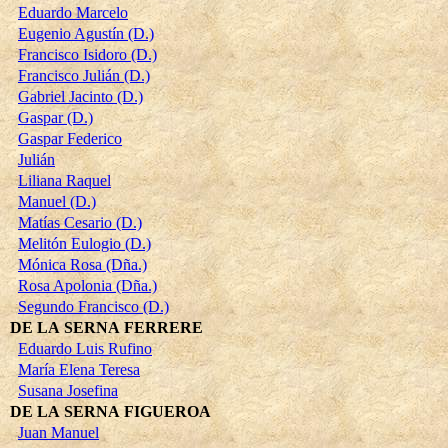
Eduardo Marcelo
Eugenio Agustín (D.)
Francisco Isidoro (D.)
Francisco Julián (D.)
Gabriel Jacinto (D.)
Gaspar (D.)
Gaspar Federico
Julián
Liliana Raquel
Manuel (D.)
Matías Cesario (D.)
Melitón Eulogio (D.)
Mónica Rosa (Dña.)
Rosa Apolonia (Dña.)
Segundo Francisco (D.)
DE LA SERNA FERRERE
Eduardo Luis Rufino
María Elena Teresa
Susana Josefina
DE LA SERNA FIGUEROA
Juan Manuel