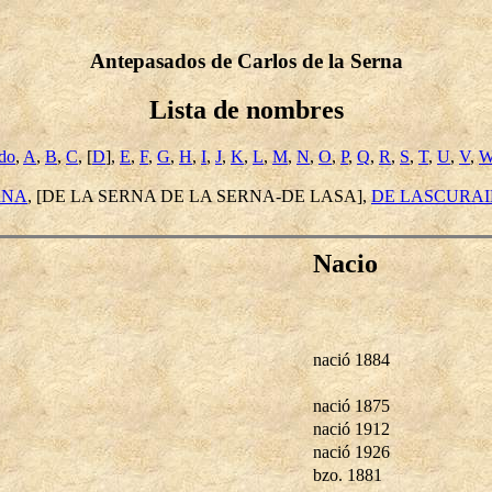
Antepasados de Carlos de la Serna
Lista de nombres
ido
,
A
,
B
,
C
, [
D
],
E
,
F
,
G
,
H
,
I
,
J
,
K
,
L
,
M
,
N
,
O
,
P
,
Q
,
R
,
S
,
T
,
U
,
V
,
RNA
, [DE LA SERNA DE LA SERNA-DE LASA],
DE LASCURA
Nacio
nació 1884
nació 1875
nació 1912
nació 1926
bzo. 1881