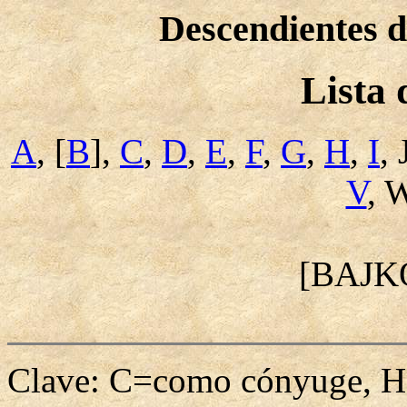
Descendientes
Lista
A
, [
B
],
C
,
D
,
E
,
F
,
G
,
H
,
I
, 
V
, 
[BAJK
Clave: C=como cónyuge, H