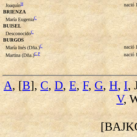
H
nació 
Joaquín
BRIENZA
C
María Eugenia
BUISEL
C
Desconocido
BURGOS
C
nació 
María Inés (Dña.)
C
,
P
nació 
Martina (Dña.)
A
, [
B
],
C
,
D
,
E
,
F
,
G
,
H
,
I
, 
V
, 
[BAJK