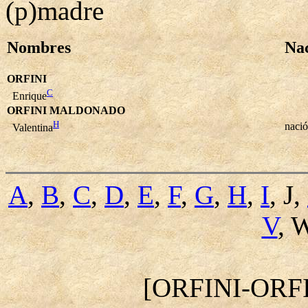
(p)madre
Nombres
Na
ORFINI
C
Enrique
ORFINI MALDONADO
H
naci
Valentina
A
,
B
,
C
,
D
,
E
,
F
,
G
,
H
,
I
, J,
V
, 
[ORFINI-OR