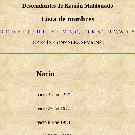
Descendientes de Ramón Maldonado
Lista de nombres
B
,
C
,
D
,
E
,
F
, [
G
],
H
,
I
, J,
K
,
L
,
M
,
N
,
O
,
P
, Q,
R
,
S
,
T
,
U
,
V
, W, X, Y
[GARCÍA-GONZÁLEZ SEVIGNÉ]
Nacio
nació 26 Jun 1925
nació 29 Jul 1977
nació 8 Ene 1953