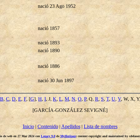
nació 23 Ago 1952
nació 1857
nació 1893
nació 1890
nació 1886
nació 30 Jun 1897
B
,
C
,
D
,
E
,
F
, [
G
],
H
,
I
, J,
K
,
L
,
M
,
N
,
O
,
P
, Q,
R
,
S
,
T
,
U
,
V
, W, X, Y
[GARCÍA-GONZÁLEZ SEVIGNÉ]
Inicio
|
Contenido
|
Apellidos
|
Lista de nombres
itio de web en 27 Mar 2024 con
Legacy 9.0
de
MyHeritage
; content copyright and maintained by cdelas