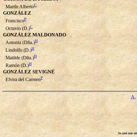
C
Martín Alberto
GONZÁLEZ
P
Francisco
C
Octavio (D.)
GONZÁLEZ MALDONADO
H
Antonia (Dña.)
H
Lindolfo (D.)
H
Matilde (Dña.)
H
Ramón (D.)
GONZÁLEZ SEVIGNÉ
P
Elvira del Carmen
A
,
Se creó este s