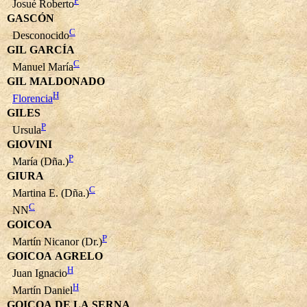
P
Josué Roberto
GASCÓN
C
Desconocido
GIL GARCÍA
C
Manuel María
GIL MALDONADO
H
Florencia
GILES
P
Ursula
GIOVINI
P
María (Dña.)
GIURA
C
Martina E. (Dña.)
C
NN
GOICOA
P
Martín Nicanor (Dr.)
GOICOA AGRELO
H
Juan Ignacio
H
Martín Daniel
GOICOA DE LA SERNA