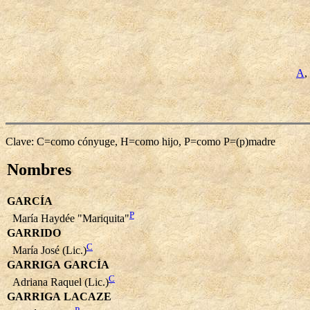
A
,
Clave: C=como cónyuge, H=como hijo, P=como P=(p)madre
Nombres
GARCÍA
P
María Haydée "Mariquita"
GARRIDO
C
María José (Lic.)
GARRIGA GARCÍA
C
Adriana Raquel (Lic.)
GARRIGA LACAZE