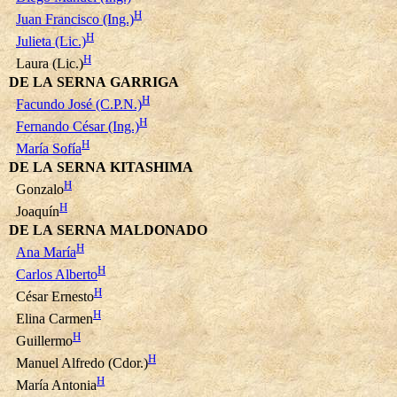
H
Juan Francisco (Ing.)
H
Julieta (Lic.)
H
Laura (Lic.)
DE LA SERNA GARRIGA
H
Facundo José (C.P.N.)
H
Fernando César (Ing.)
H
María Sofía
DE LA SERNA KITASHIMA
H
Gonzalo
H
Joaquín
DE LA SERNA MALDONADO
H
Ana María
H
Carlos Alberto
H
César Ernesto
H
Elina Carmen
H
Guillermo
H
Manuel Alfredo (Cdor.)
H
María Antonia