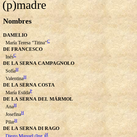
(p)madre
Nombres
DAMELIO
C
María Teresa "Titina"
DE FRANCESCO
C
Inés
DE LA SERNA CAMPAGNOLO
H
Sofía
H
Valentina
DE LA SERNA COSTA
P
María Esilda
DE LA SERNA DEL MÁRMOL
H
Ana
H
Josefina
H
Pilar
DE LA SERNA DI RAGO
H
Diego Manuel (Ing.)