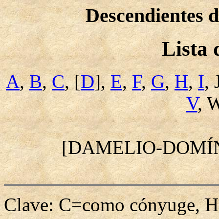
Descendientes
Lista
A
,
B
,
C
, [
D
],
E
,
F
,
G
,
H
,
I
, 
V
, 
[DAMELIO-DOMÍ
Clave: C=como cónyuge, H