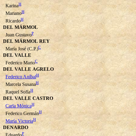
H
Karina
H
Mariano
H
Ricardo
DEL MÁRMOL
P
Juan Gustavo
DEL MÁRMOL REY
C
María José (C.P.)
DEL VALLE
C
Federico Mario
DEL VALLE AGRELO
H
Federico Aníbal
H
Marcela Susana
H
Raquel Sofía
DEL VALLE CASTRO
H
Carla Mónica
H
Federico Germán
H
María Victoria
DENARDO
P
Eduardo