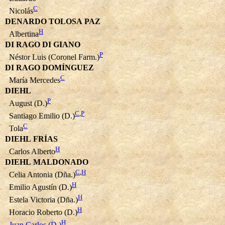
C
Nicolás
DENARDO TOLOSA PAZ
H
Albertina
DI RAGO DI GIANO
P
Néstor Luis (Coronel Farm.)
DI RAGO DOMÍNGUEZ
C
María Mercedes
DIEHL
P
August (D.)
C
,
P
Santiago Emilio (D.)
C
Tola
DIEHL FRÍAS
H
Carlos Alberto
DIEHL MALDONADO
C
,
H
Celia Antonia (Dña.)
H
Emilio Agustín (D.)
H
Estela Victoria (Dña.)
H
Horacio Roberto (D.)
H
Juan Carlos (D.)