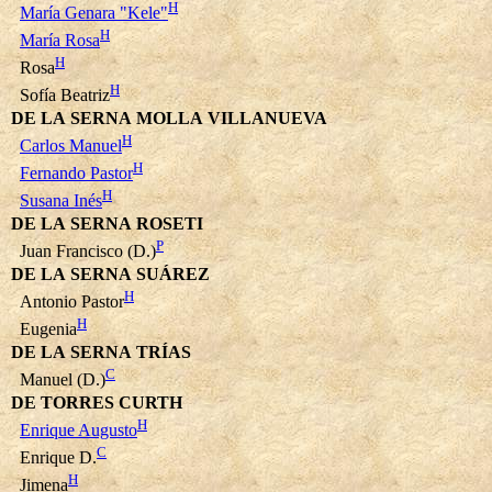
H
María Genara "Kele"
H
María Rosa
H
Rosa
H
Sofía Beatriz
DE LA SERNA MOLLA VILLANUEVA
H
Carlos Manuel
H
Fernando Pastor
H
Susana Inés
DE LA SERNA ROSETI
P
Juan Francisco (D.)
DE LA SERNA SUÁREZ
H
Antonio Pastor
H
Eugenia
DE LA SERNA TRÍAS
C
Manuel (D.)
DE TORRES CURTH
H
Enrique Augusto
C
Enrique D.
H
Jimena