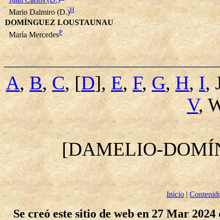
H
Mario Dalmiro (D.)
DOMÍNGUEZ LOUSTAUNAU
P
María Mercedes
A
,
B
,
C
, [
D
],
E
,
F
,
G
,
H
,
I
, 
V
, 
[DAMELIO-DOMÍ
Inicio
|
Contenid
Se creó este sitio de web en 27 Mar 2024