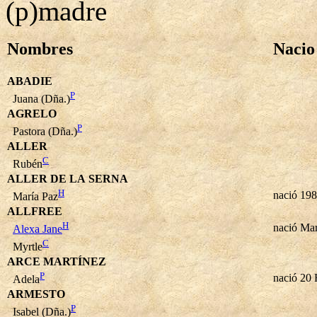
(p)madre
Nombres
Nacio
ABADIE
P
Juana (Dña.)
AGRELO
P
Pastora (Dña.)
ALLER
C
Rubén
ALLER DE LA SERNA
H
nació 19
María Paz
ALLFREE
H
nació Ma
Alexa Jane
C
Myrtle
ARCE MARTÍNEZ
P
nació 20
Adela
ARMESTO
P
Isabel (Dña.)