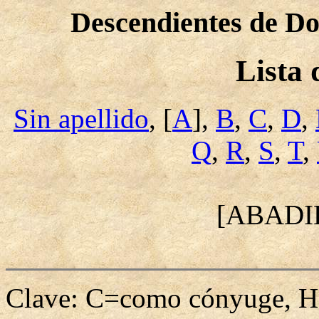
Descendientes de Do
Lista
Sin apellido
, [
A
],
B
,
C
,
D
,
Q
,
R
,
S
,
T
,
[ABADI
Clave: C=como cónyuge, H