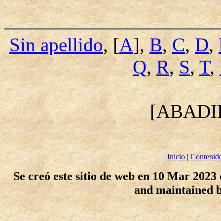
Sin apellido
, [
A
],
B
,
C
,
D
,
Q
,
R
,
S
,
T
,
[ABADI
Inicio
|
Contenid
Se creó este sitio de web en 10 Mar 2023
and maintained 