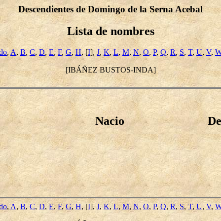
Descendientes de Domingo de la Serna Acebal
Lista de nombres
ido
,
A
,
B
,
C
,
D
,
E
,
F
,
G
,
H
, [
I
],
J
,
K
,
L
,
M
,
N
,
O
,
P
,
Q
,
R
,
S
,
T
,
U
,
V
,
[IBÁÑEZ BUSTOS-INDA]
Nacio
De
ido
,
A
,
B
,
C
,
D
,
E
,
F
,
G
,
H
, [
I
],
J
,
K
,
L
,
M
,
N
,
O
,
P
,
Q
,
R
,
S
,
T
,
U
,
V
,