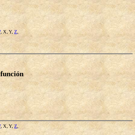
W
, X, Y,
Z
,
función
W
, X, Y,
Z
,