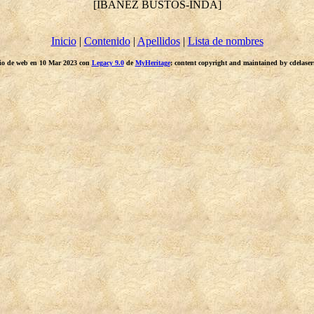
[IBÁÑEZ BUSTOS-INDA]
Inicio
|
Contenido
|
Apellidos
|
Lista de nombres
itio de web en 10 Mar 2023 con
Legacy 9.0
de
MyHeritage
; content copyright and maintained by cdelas