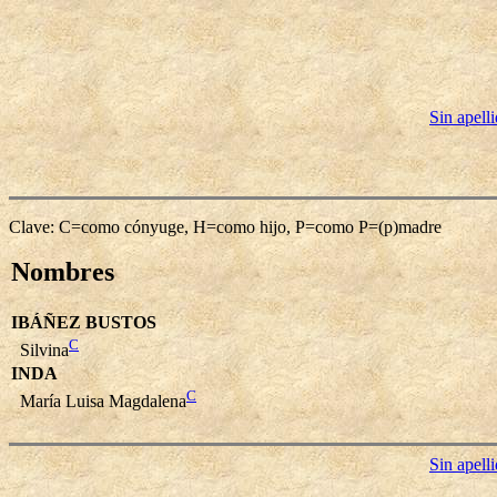
Sin apell
Clave: C=como cónyuge, H=como hijo, P=como P=(p)madre
Nombres
IBÁÑEZ BUSTOS
C
Silvina
INDA
C
María Luisa Magdalena
Sin apell