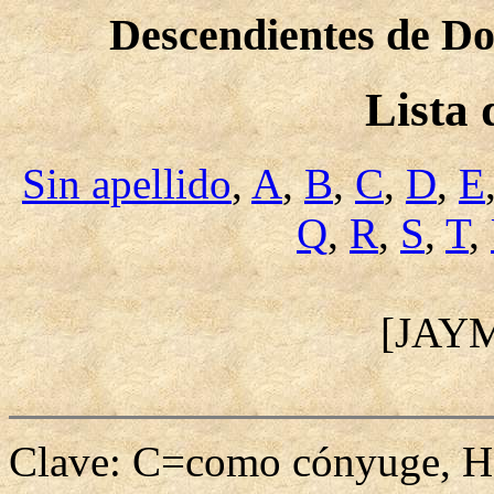
Descendientes de Do
Lista
Sin apellido
,
A
,
B
,
C
,
D
,
E
Q
,
R
,
S
,
T
,
[JAY
Clave: C=como cónyuge, H