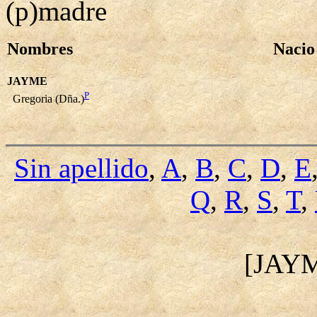
(p)madre
Nombres
Nacio
JAYME
P
Gregoria (Dña.)
Sin apellido
,
A
,
B
,
C
,
D
,
E
Q
,
R
,
S
,
T
,
[JAY